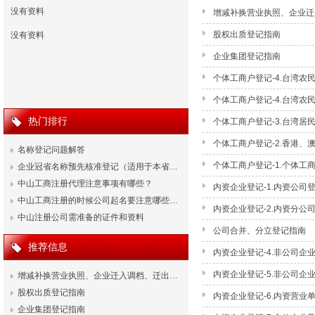
没有资料
增减补换营业执照、企业迁
股权出质登记指南
没有资料
企业集团登记指南
个体工商户登记-4.台湾
户登记指南
个体工商户登记-4.台湾
热门排行
户登记指南
个体工商户登记-3.台湾
个体工商户登记-2.香港
名称登记问题解答
个体工商户登记-1.个体工
企业冠省名称预先核准登记（适用于本省…
中山工商注册代理注意事项有哪些？
内资企业登记-1.内资公司
中山工商注册的时候公司起名要注意哪些…
内资企业登记-2.内资分公
中山注册公司需准备的证件和资料
公司合并、分立登记指南
推荐信息
内资企业登记-4.非公司企
内资企业登记-5.非公司企
增减补换营业执照、企业迁入调档、迁出…
股权出质登记指南
内资企业登记-6.内资营
企业集团登记指南