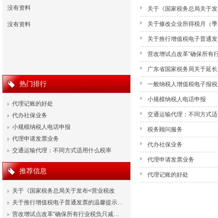
没有资料
关于《国家税务总局关于发
（试行）>的公告》的解读
关于修改企业所得税月（季
没有资料
关于推行增值税电子普通发
营改增试点改革“确保所有
广东省国家税务局关于延长
热门排行
一般纳税人增值税电子报税
小规模纳税人电话申报
代理记账的好处
交通运输代理：不同方式适
代办社保业务
小规模纳税人电话申报
税务顾问服务
代理申请发票业务
代办社保业务
交通运输代理：不同方式适用什么税率
代理申请发票业务
推荐信息
代理记账的好处
关于《国家税务总局关于发布<营业税改
征…
关于推行增值税电子普通发票的温馨提示…
营改增试点改革“确保所有行业税负只减…