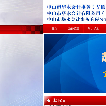
首页
业务范围
关于华永
1、工商注册、变更、年审、注销
2、代办进出口经营权
3、办理出口退税
4、代理记帐、发票、汇算清缴
5、验资证明、审计报告
6、各个税种的税务筹划
7、各种经营许可证审批
8、代理商标注册
9、会计培训
通知公告
1、工商注册、变更、年审、注销
2、代办进出口经营权