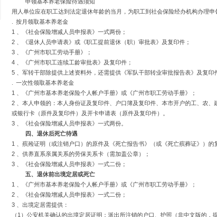
申领基本养老保险待遇须知
用人单位应在职工达到法定退休年龄的当月，为职工到社会保险经办机构办理申
. 按月领取基本养老金
1 、《社会保险增减人员申报表》一式两份；
2 、《退休人员申请表》或《职工提前退休（职）审批表》及复印件；
3 、《广州市职工劳动手册》；
4 、《广州市职工连续工龄审批表》及复印件；
5 、军转干部除提供上述资料外，还需提供《军队干部转业审批报告表》及复印
. 一次性领取基本养老金
1 、《广州市基本养老保险个人帐户手册》或《广州市职工劳动手册》；
2 、本人申领的：本人身份证及复印件、户口簿及复印件、本市开户的工、农、
或银行卡（原件及复印件）及开卡申请表（原件及复印件）。
3 、《社会保险增减人员申报表》一式两份。
四、退休后死亡待遇
1 、殡殓证明（或注销户口）的原件及《死亡报告书》（或《死亡殡葬证》）的
2 、供养直系亲属关系的劳保关系卡（需加盖公章）；
3 、《社会保险增减人员申报表》一式二份；
五、退休前出境定居或死亡
1 、《广州市基本养老保险个人帐户手册》或《广州市职工劳动手册》；
2 、《社会保险增减人员申报表》一式二份；
3 、出境定居需提供：
（1）公安机关确认的出境定居证明；派出所注销的户口、护照（非中文版的，