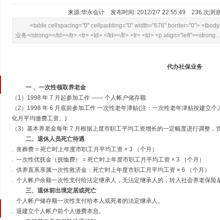
来源:华永会计 发布时间: 2012/2/7 22:55:49
236
次浏览
<table cellspacing="0" cellpadding="0" width="676" border="0"> <tb
业务</strong></td></tr> <tr> <td> </td></tr> <tr> <td> <p align="left"><strong
代办社保业务
一 、一次性领取养老金
（1）1998 年 7 月起参加工作 —— 个人帐户储存额
（2）1998 年 6 月底前参加工作 一次性老年津贴(注：一次性老年津贴按建立
化月平均缴费工资。)
（3）基本养老金每年 7 月根据上度市职工平均工资增长的一定幅度进行调整，
二、退休人员死亡待遇
. 丧葬费 = 死亡时上年度市职工月平均工资 × 3 （个月）
. 一次性优抚金（抚恤费） = 死亡时上年度市职工月平均工资 × 3 （个月）
. 供养直系亲属一次性救济金：死亡时上年度市职工月平均工资 × 6 （个月）
. 个人帐户余额一次性支付给法定继承人，无法定继承人的，转入社会养老保险
三、退休前出境定居或死亡
. 个人帐户储存额一次性支付给本人或死者的法定继承人。
. 退建立个人帐户前个人缴费本息。