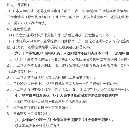
料之一及复印件）
（2）本人申领时，还需提供本市开户的工、农、建行结算帐户活期存折及印有
开卡申请表（原件及复印件）；他人代办的：除了提供上述资料外，还要提供代
的，需公证机关翻译确认）；
4 、死亡需提供：
（1）死亡的证明材料原件及复印件（殡殓证明或《死亡报告书》等）；
（2）由继承人申领时，还需提供户口簿原件（户口簿无法证明申办人享有法定
他人代办的，还需提供继承人经公证机关确认的委托书。
六、非本市城镇户口参保人员，末达到退休年龄前离开本市时，一次性申领
1 、《广州市基本养老保险个人帐户手册》或经社保经办机构盖章确认的《参保
2 、职工本人在本市开户的工、农、建行结算帐户活期存折及印有帐号那一页的
（原件及复印件）；
3 、职工本人签名确认的《农民合同制职工退保申请书》；
4 、单位经办人身份证、《非本市城镇户口人员一次性待遇表》一式两份。
5 、职工本人办理申领手续的，除提供 1 、 2 、 3 点资料外，还需提供本身份
七、非本市户口离退休（职）人员申请邮政发放养老金需提供的材料
1 、《国内市外退休人员邮政储蓄发放退休养老金表》；
2 、邮政储蓄存折印有帐户的页面复印件；
3 、身份证及户口簿复印件；
八、参保单位办理一切社会保险业务须携带《社会保险登记证》。
领取基本养老金资格认证办法