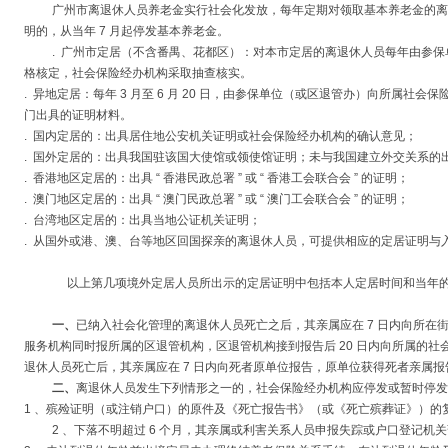
广州市离退休人员养老金实行社会化发放，每年定期对领取基本养老金的离
明的，从当年 7 月起停发基本养老金。
. 广州市定居（不含番禺、花都区）：对本市定居的离退休人员每年由参
格核定，社会保险经办机构采取抽查核实。
. 异地定居：每年 3 月至 6 月 20 日，由参保单位（或区退管办）向所属社
门出具的证明材料。
. 国内定居的：出具居住地公安机关证明或社会保险经办机构的确认意见；
. 国外定居的：出具我国驻该国大使馆或领使馆证明；未与我国建立外交关系的
. 香港地区定居的：出具 “ 香港民政总署 ” 或 “ 香港工会联合会 ” 的证明；
. 澳门地区定居的：出具 “ 澳门民政总署 ” 或 “ 澳门工会联合会 ” 的证明；
. 台湾地区定居的：出具当地公证机关证明；
. 从国外或港、澳、台等地区回国探亲的离退休人员，可提供相应的定居证明与
以上第几项境外定居人员所出示的定居证明中包括本人定居时间和当年
一、
已纳入社会化管理的离退休人员死亡之后，其亲属应在 7 日内向所在
服务机构同时报所属的区退管机构，区退管机构接到报告后 20 日内向所属的
退休人员死亡后，其亲属应在 7 日内向死者原单位报告，原单位获得死者亲属报告
二、
离退休人员发生下列情形之一的，社会保险经办机构应停发或暂时停发
1 、殡殓证明（或注销户口）的原件及《死亡报告书》（或《死亡殡葬证》）的
2 、下落不明超过 6 个月，其亲属或利害关系人员申报失踪或户口登记机