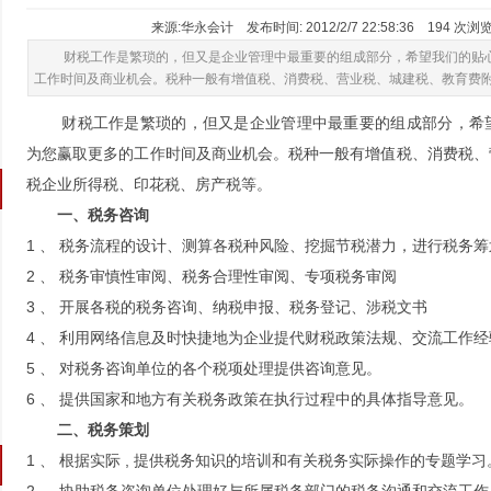
来源:华永会计 发布时间: 2012/2/7 22:58:36
194
次浏览
财税工作是繁琐的，但又是企业管理中最重要的组成部分，希望我们的贴
工作时间及商业机会。税种一般有增值税、消费税、营业税、城建税、教育费
财税工作是繁琐的，但又是企业管理中最重要的组成部分，希
为您赢取更多的工作时间及商业机会。税种一般有增值税、消费税、
税企业所得税、印花税、房产税等。
一、税务咨询
1 、 税务流程的设计、测算各税种风险、挖掘节税潜力，进行税务筹
2 、 税务审慎性审阅、税务合理性审阅、专项税务审阅
3 、 开展各税的税务咨询、纳税申报、税务登记、涉税文书
4 、 利用网络信息及时快捷地为企业提代财税政策法规、交流工作
5 、 对税务咨询单位的各个税项处理提供咨询意见。
6 、 提供国家和地方有关税务政策在执行过程中的具体指导意见。
二、税务策划
1 、 根据实际 , 提供税务知识的培训和有关税务实际操作的专题学习