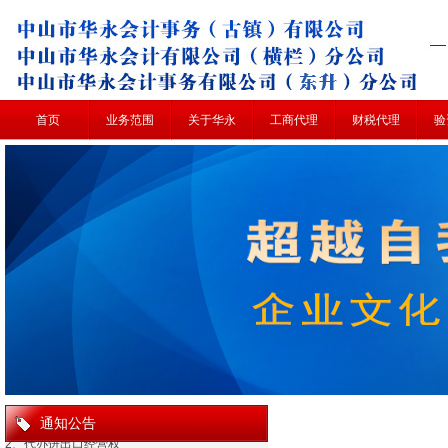
首页
业务范围
关于华永
工商代理
财税代理
验
1、工商注册、变更、年审、注销
2、代办进出口经营权
3、办理出口退税
4、代理记帐、发票、汇算清缴
5、验资证明、审计报告
6、各个税种的税务筹划
7、各种经营许可证审批
8、代理商标注册
9、会计培训
通知公告
1、工商注册、变更、年审、注销
2、代办进出口经营权