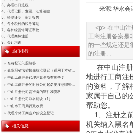
3、办理出口退税
来源:华永会计 
4、代理记帐、发票、汇算清缴
5、验资证明、审计报告
6、各个税种的税务筹划
<p> 在中
7、各种经营许可证审批
工商注册备案是
8、代理商标注册
9、会计培训
的一些规定还是
热门排行
的注册…
名称登记问题解答
在中山注册
企业冠省名称预先核准登记（适用于本省…
地进行工商注
中山工商注册代理注意事项有哪些？
中山工商注册的时候公司起名要注意哪些…
的资料，了解
中山注册公司需准备的证件和资料
家属于自己的
中山注册公司取名秘诀（1）
帮助您。
中山市工商局行政收费
代理个体工商业户的设立登记
1、注册之
机关纳入黑名
相关信息