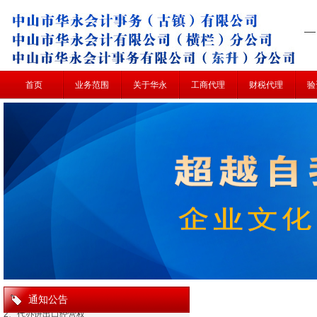
首页
业务范围
关于华永
工商代理
财税代理
验
1、工商注册、变更、年审、注销
2、代办进出口经营权
3、办理出口退税
4、代理记帐、发票、汇算清缴
5、验资证明、审计报告
6、各个税种的税务筹划
7、各种经营许可证审批
8、代理商标注册
9、会计培训
通知公告
1、工商注册、变更、年审、注销
2、代办进出口经营权