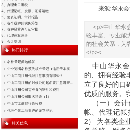
3、办理出口退税
来源:华永会计
4、代理记帐、发票、汇算清缴
5、验资证明、审计报告
6、各个税种的税务筹划
<p>中山华
7、各种经营许可证审批
验丰富、专业能
8、代理商标注册
9、会计培训
的社会关系，为
热门排行
</p><…
名称登记问题解答
中山华永会
企业冠省名称预先核准登记（适用于本省…
的、拥有经验
中山工商注册代理注意事项有哪些？
中山工商注册的时候公司起名要注意哪些…
立了良好的口
中山注册公司需准备的证件和资料
优质的服务。
中山注册公司取名秘诀（1）
（一）会计
中山市工商局行政收费
代理个体工商业户的设立登记
帐、代理记帐
2） 为各类企
相关信息