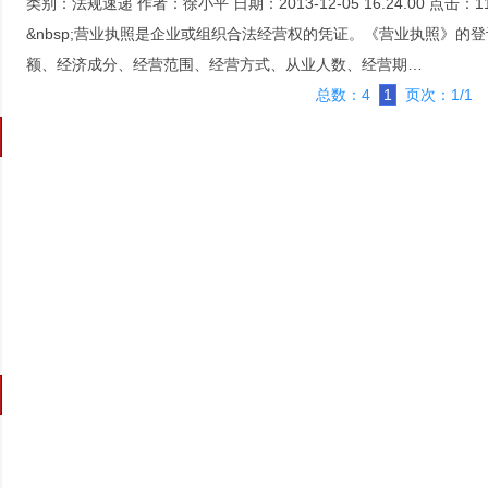
类别：
法规速递
作者：
徐小平
日期：
2013-12-05 16.24.00
点击：
1
&nbsp;营业执照是企业或组织合法经营权的凭证。《营业执照》的
额、经济成分、经营范围、经营方式、从业人数、经营期…
总数：4
1
页次：1/1